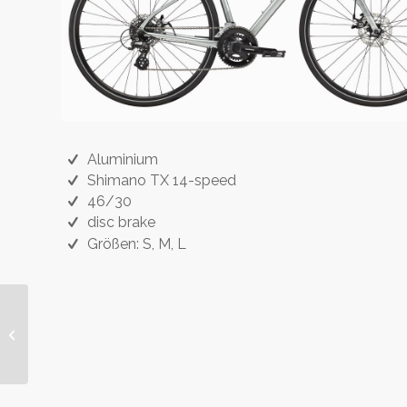
Aluminium
Shimano TX 14-speed
46/30
disc brake
Größen: S, M, L
Cannondale Supersix
Evo 2024 12-speed 105
DI2